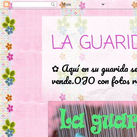
LA GUARI
✿ Aquí en su guarida s
vende.OJO con fotos ro