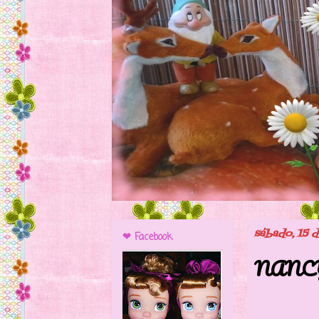
sábado, 15 
❤ Facebook
NANCY
Nancy