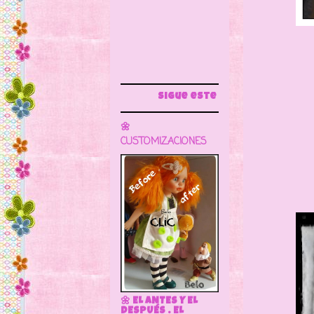
Tiene 
Sigue este blog para más información
Lo que
🌼
CUSTOMIZACIONES
muy b
🌼 EL ANTES Y EL
DESPUÉS . EL