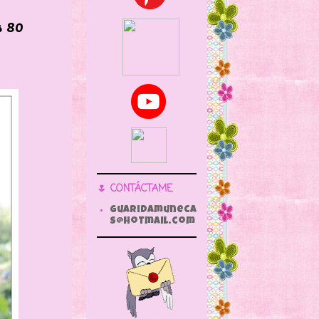
 80
🌷 CONTÁCTAME
guaridamuneca
s@hotmail.com