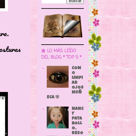
ra.
turas
🌼 LO MÁS LEÍDO
DEL BLOG * TOP 5 *
COM
O
LIMPI
AR
OJOS
MUÑ
ECA 🌸
NANC
Y
PATA
BOLL
O,
RESO