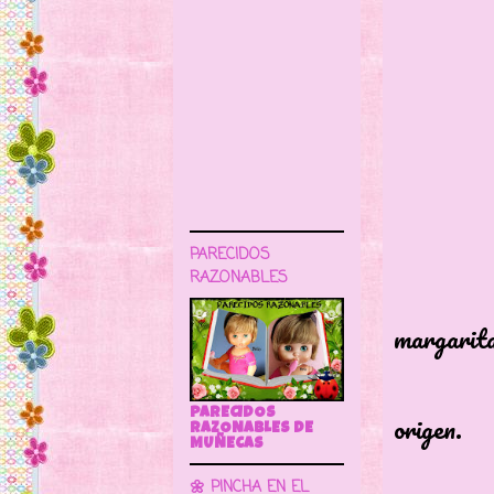
Mide 
PARECIDOS
RAZONABLES
Esta q
margarit
ojos d
PARECIDOS
origen.
RAZONABLES DE
MUÑECAS
🌼 PINCHA EN EL