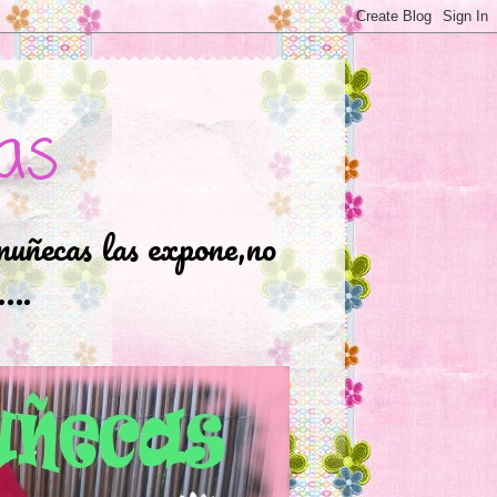
as
muñecas las expone,no
.….