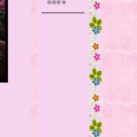
😢😢😢 🌸