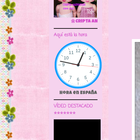
y dur
🌼CRIPTA ANIMATOR CAVE DOLL
Aquí está la hora
Hora en España
VÍDEO DESTACADO
⭐⭐⭐⭐⭐⭐⭐