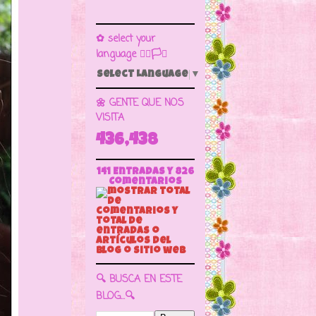
✿ select your
language 🏳️‍🌈🏳️🏁
Select Language
▼
🌼 GENTE QUE NOS
VISITA
436,438
141 Entradas y
826
Comentarios
🔍 BUSCA EN ESTE
BLOG...🔍