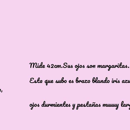
42cm.Sus ojos son margaritas.
ue subo es brazo blando iris azu
a,
urmientes y pestañas muuuy larga