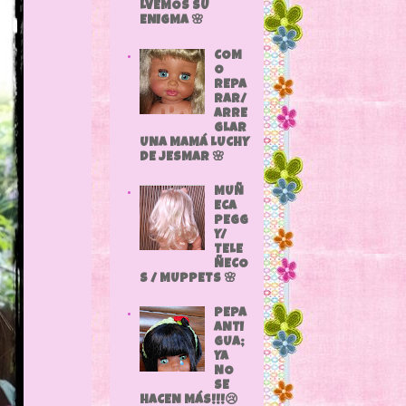
LVEMOS SU
ENIGMA 🌸
COM
O
REPA
RAR/
ARRE
GLAR
UNA MAMÁ LUCHY
DE JESMAR 🌸
MUÑ
ECA
PEGG
Y/
TELE
ÑECO
S / MUPPETS 🌸
PEPA
ANTI
GUA;
YA
NO
SE
HACEN MÁS!!!😢