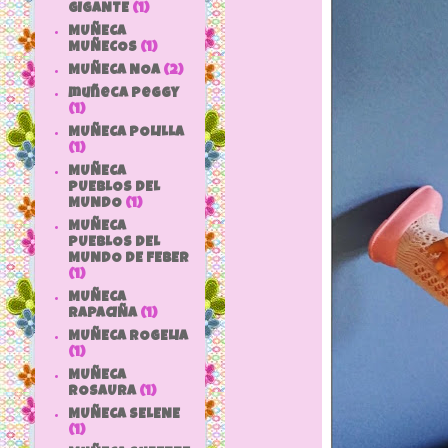
GIGANTE
(1)
MUÑECA
MUÑECOS
(1)
MUÑECA NOA
(2)
muñeca peggy
(1)
MUÑECA POLILLA
(1)
MUÑECA
PUEBLOS DEL
MUNDO
(1)
MUÑECA
PUEBLOS DEL
MUNDO DE FEBER
(1)
MUÑECA
RAPACIÑA
(1)
MUÑECA ROGELIA
(1)
MUÑECA
ROSAURA
(1)
MUÑECA SELENE
(1)