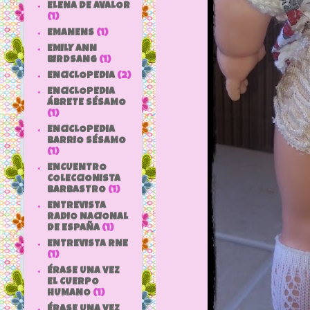
ELENA DE AVALOR
(1)
EMANENS
(1)
EMILY ANN
BIRDSANG
(1)
ENCICLOPEDIA
(2)
ENCICLOPEDIA
ÁBRETE SÉSAMO
(1)
ENCICLOPEDIA
BARRIO SÉSAMO
(1)
ENCUENTRO
COLECCIONISTA
BARBASTRO
(1)
ENTREVISTA
RADIO NACIONAL
DE ESPAÑA
(1)
ENTREVISTA RNE
(1)
ÉRASE UNA VEZ
EL CUERPO
HUMANO
(1)
ÉRASE UNA VEZ