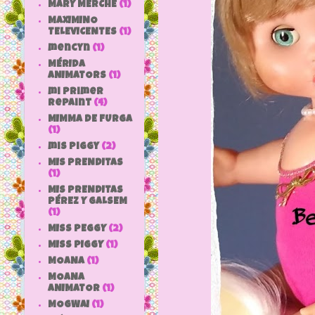
MARY MERCHE
(1)
MAXIMINO
TELEVICENTES
(1)
mencyn
(1)
MÉRIDA
ANIMATORS
(1)
mi primer
repaint
(4)
MIMMA DE FURGA
(1)
mis piggy
(2)
MIS PRENDITAS
(1)
MIS PRENDITAS
PÉREZ Y GALSEM
(1)
MISS PEGGY
(2)
MISS PIGGY
(1)
MOANA
(1)
MOANA
ANIMATOR
(1)
MOGWAI
(1)