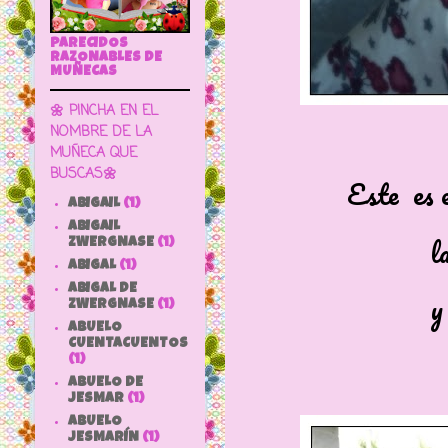
PARECIDOS
RAZONABLES DE
MUÑECAS
🌼 PINCHA EN EL
NOMBRE DE LA
MUÑECA QUE
BUSCAS🌼
Este es e
ABIGAIL
(1)
ABIGAIL
la más a
ZWERGNASE
(1)
ABIGAL
(1)
ABIGAL DE
y 
ZWERGNASE
(1)
ABUELO
CUENTACUENTOS
(1)
ABUELO DE
JESMAR
(1)
ABUELO
JESMARÍN
(1)