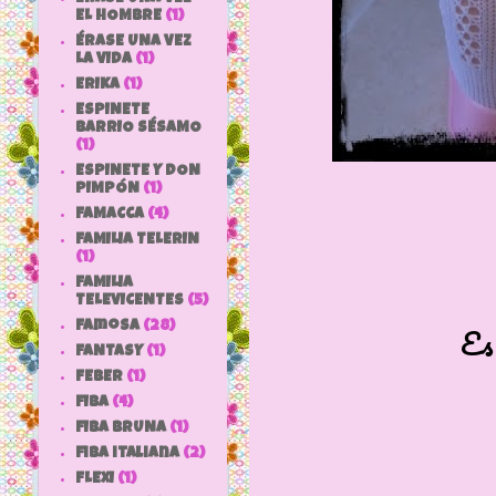
EL HOMBRE
(1)
ÉRASE UNA VEZ
LA VIDA
(1)
ERIKA
(1)
ESPINETE
BARRIO SÉSAMO
(1)
ESPINETE Y DON
PIMPÓN
(1)
FAMACCA
(4)
FAMILIA TELERIN
(1)
FAMILIA
TELEVICENTES
(5)
Famosa
(28)
Es
FANTASY
(1)
FEBER
(1)
FIBA
(4)
FIBA BRUNA
(1)
fiba italiana
(2)
FLEXI
(1)