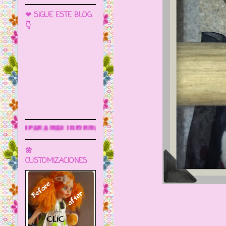
❤ SIGUE ESTE BLOG
👇
ormación
🌼
CUSTOMIZACIONES