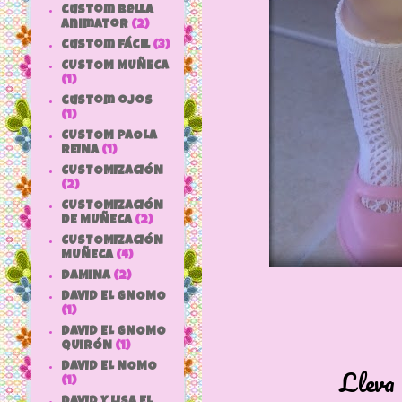
custom bella
animator
(2)
custom fácil
(3)
CUSTOM MUÑECA
(1)
custom ojos
(1)
CUSTOM PAOLA
REINA
(1)
CUSTOMIZACIÓN
(2)
CUSTOMIZACIÓN
DE MUÑECA
(2)
CUSTOMIZACIÓN
MUÑECA
(4)
DAMINA
(2)
DAVID EL GNOMO
(1)
DAVID EL GNOMO
QUIRÓN
(1)
DAVID EL NOMO
Lleva 
(1)
DAVID Y LISA EL