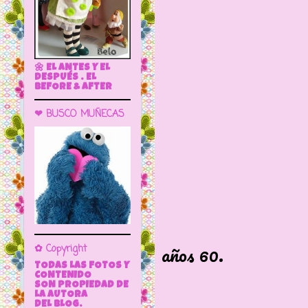
🌼 EL ANTES Y EL
DESPUÉS . EL
BEFORE & AFTER
❤ BUSCO MUÑECAS
Carol fabri
años 60.
✿ Copyright
TODAS LAS FOTOS Y
CONTENIDO
La de la b
SON PROPIEDAD DE
LA AUTORA
DEL BLOG.