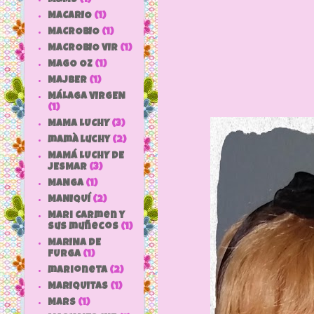
MACARIO
(1)
MACROBIO
(1)
MACROBIO VIR
(1)
MAGO OZ
(1)
MAJBER
(1)
MÁLAGA VIRGEN
(1)
MAMA LUCHY
(3)
mamà luchy
(2)
MAMÁ LUCHY DE
JESMAR
(3)
MANGA
(1)
MANIQUÍ
(2)
Mari Carmen y
sus muñecos
(1)
MARINA DE
FURGA
(1)
marioneta
(2)
MARIQUITAS
(1)
MARS
(1)