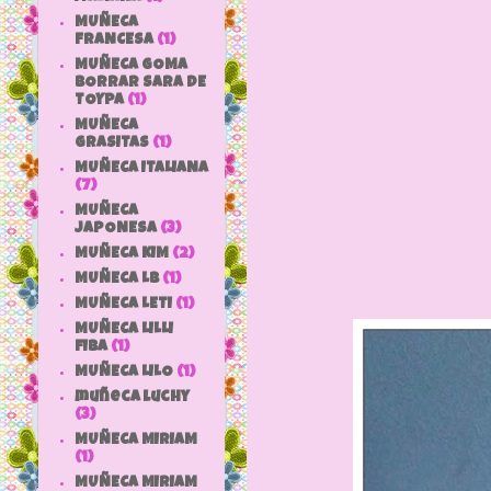
MUÑECA
FRANCESA
(1)
Carol es
MUÑECA GOMA
BORRAR SARA DE
Hace unos
TOYPA
(1)
MUÑECA
GRASITAS
(1)
MUÑECA ITALIANA
(7)
MUÑECA
JAPONESA
(3)
MUÑECA KIM
(2)
MUÑECA LB
(1)
MUÑECA LETI
(1)
MUÑECA LILLI
FIBA
(1)
MUÑECA LILO
(1)
muñeca luchy
(3)
MUÑECA MIRIAM
(1)
MUÑECA MIRIAM