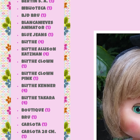
BERTIN S. A.
(1)
BIBLIOTECA
(1)
BJD BRU
(1)
BLANCANIEVES
ANIMATOR
(1)
BLUE JEANS
(1)
BLYTHE
(4)
BLYTHE ALLISON
KATZMAN
(4)
BLYTHE CLOWN
(1)
BLYTHE CLOWN
PINK
(1)
BLYTHE KENNER
(4)
BLYTHE TAKARA
(4)
BOUTIQUE
(1)
BRU
(1)
CARLOTA
(1)
CARLOTA 28 CM.
(1)