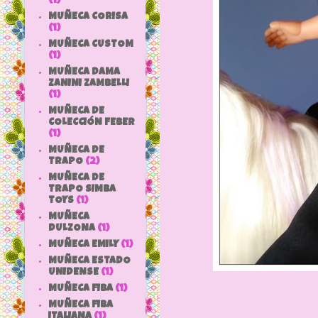
(1)
MUÑECA CORISA
(1)
MUÑECA CUSTOM
(1)
MUÑECA DAMA
ZANINI ZAMBELLI
(1)
MUÑECA DE
COLECCIÓN FEBER
(1)
MUÑECA DE
TRAPO
(2)
MUÑECA DE
TRAPO SIMBA
TOYS
(1)
MUÑECA
DULZONA
(1)
MUÑECA EMILY
(1)
MUÑECA ESTADO
UNIDENSE
(1)
MUÑECA FIBA
(1)
MUÑECA FIBA
ITALIANA
(1)