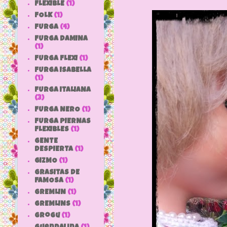
FLEXIBLE
(1)
FOLK
(1)
FURGA
(4)
FURGA DAMINA
(1)
FURGA FLEXI
(1)
FURGA ISABELLA
(1)
FURGA ITALIANA
(3)
FURGA NERO
(1)
FURGA PIERNAS
FLEXIBLES
(1)
GENTE
DESPIERTA
(1)
GIZMO
(1)
GRASITAS DE
FAMOSA
(1)
GREMLIN
(1)
GREMLINS
(1)
grogu
(1)