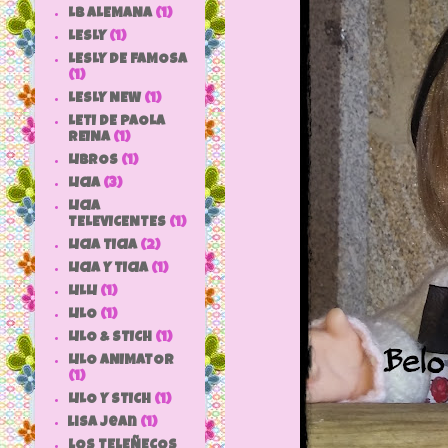
LB ALEMANA
(1)
LESLY
(1)
LESLY DE FAMOSA
(1)
LESLY NEW
(1)
LETI DE PAOLA
REINA
(1)
LIBROS
(1)
LICIA
(3)
LICIA
TELEVICENTES
(1)
LICIA TICIA
(2)
LICIA Y TICIA
(1)
LILLI
(1)
LILO
(1)
LILO & STICH
(1)
LILO ANIMATOR
(1)
LILO Y STICH
(1)
lisa jean
(1)
LOS TELEÑECOS