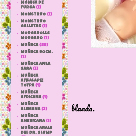
MÓNICA DE
FURGA
(1)
MONSTRUO
(1)
MONSTRUO
GALLETAS
(1)
MORGADOLLS
MORGADO
(1)
MUÑECA
(88)
MUÑECA 9OCM.
(1)
MUÑECA AFILA
SARA
(1)
MUÑECA
AFILALAPIZ
TOYPA
(1)
MUÑECA
Su cuerpo 
AFRICANA
(1)
blanda.
MUÑECA
ALEMANA
(3)
MUÑECA
AMERICANA
(1)
MUÑECA ARALE
DEL DR. SLUMP