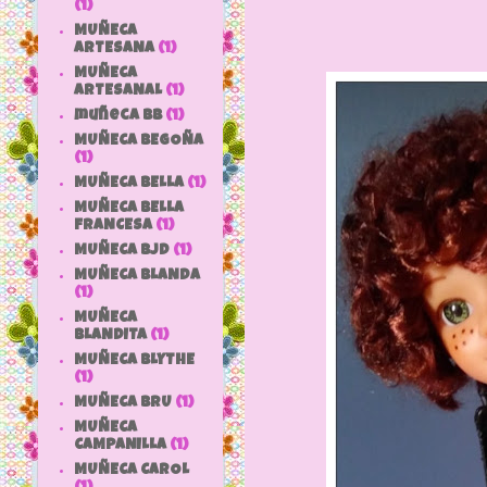
(1)
MUÑECA
ARTESANA
(1)
MUÑECA
ARTESANAL
(1)
muñeca bb
(1)
MUÑECA BEGOÑA
(1)
MUÑECA BELLA
(1)
MUÑECA BELLA
FRANCESA
(1)
MUÑECA BJD
(1)
MUÑECA BLANDA
(1)
MUÑECA
BLANDITA
(1)
MUÑECA BLYTHE
(1)
MUÑECA BRU
(1)
MUÑECA
CAMPANILLA
(1)
MUÑECA CAROL