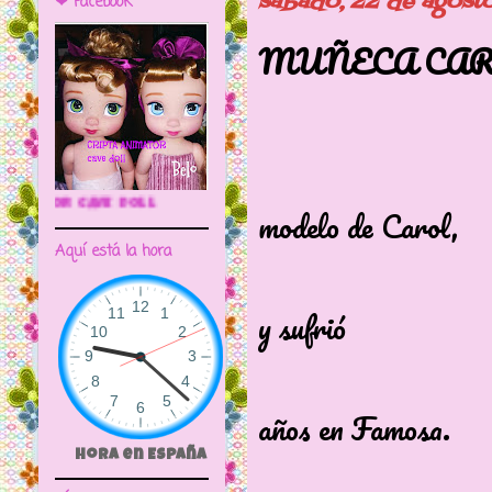
sábado, 22 de agost
❤ Facebook
MUÑECA CAR
Hoy vamos
🌼CRIPTA ANIMATOR CAVE DOLL
modelo de Carol,
Aquí está la hora
ya que Caro
y sufrió
transformac
años en Famosa.
Hora en España