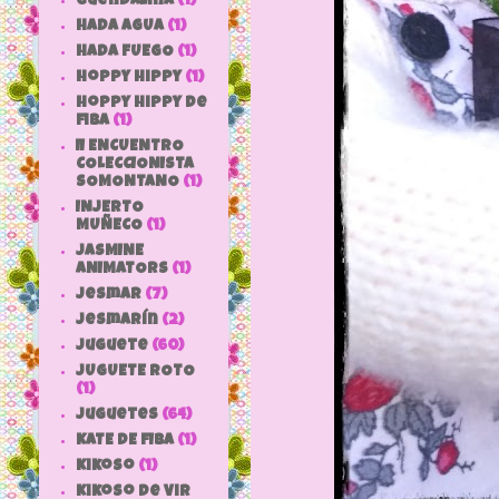
Guendalina
(1)
HADA AGUA
(1)
HADA FUEGO
(1)
hoppy hippy
(1)
hoppy hippy de
fiba
(1)
II ENCUENTRO
COLECCIONISTA
SOMONTANO
(1)
INJERTO
MUÑECO
(1)
JASMINE
ANIMATORS
(1)
jesmar
(7)
jesmarín
(2)
juguete
(60)
JUGUETE ROTO
(1)
Juguetes
(64)
KATE DE FIBA
(1)
Kikoso
(1)
Kikoso de Vir