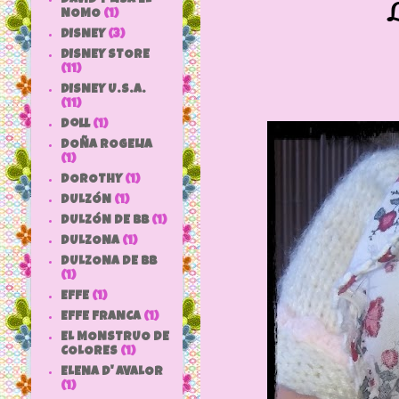
L
NOMO
(1)
DISNEY
(3)
DISNEY STORE
(11)
DISNEY U.S.A.
(11)
doll
(1)
DOÑA ROGELIA
(1)
DOROTHY
(1)
DULZÓN
(1)
DULZÓN DE BB
(1)
DULZONA
(1)
DULZONA DE BB
(1)
EFFE
(1)
EFFE FRANCA
(1)
EL MONSTRUO DE
COLORES
(1)
ELENA D' AVALOR
(1)