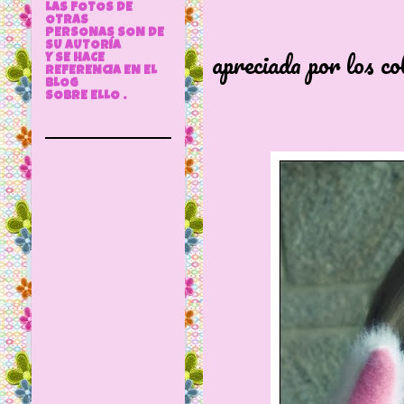
LAS FOTOS DE
Muy cotiza
OTRAS
PERSONAS SON DE
SU AUTORÍA
apreciada por los co
Y SE HACE
REFERENCIA EN EL
BLOG
SOBRE ELLO .