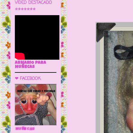
VÍDEO DESTACADO
⭐⭐⭐⭐⭐⭐⭐
ARMARIO PARA
MUÑECAS
❤ FACEBOOK
🌼 LA CUEVA DE LAS MUÑECAS