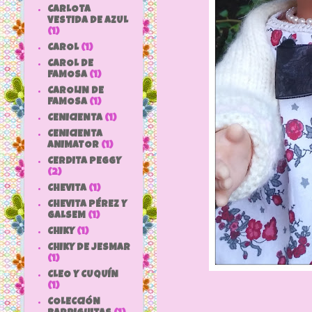
CARLOTA
VESTIDA DE AZUL
(1)
CAROL
(1)
CAROL DE
FAMOSA
(1)
CAROLIN DE
FAMOSA
(1)
CENICIENTA
(1)
CENICIENTA
ANIMATOR
(1)
CERDITA PEGGY
(2)
CHEVITA
(1)
CHEVITA PÉREZ Y
GALSEM
(1)
CHIKY
(1)
CHIKY DE JESMAR
(1)
CLEO Y CUQUÍN
(1)
COLECCIÓN