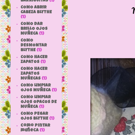
BARRIGUITAS
(1)
COMO ABRIR
CABEZA BLYTHE
(1)
COMO DAR
BRILLO OJOS
MUÑECA
(1)
COMO
DESMONTAR
BLYTHE
(1)
COMO HACER
ZAPATOS
(1)
COMO HACER
ZAPATOS
MUÑECAS
(1)
COMO LIMPIAR
OJOS MUÑECA
(1)
COMO LIMPIAR
OJOS OPACOS DE
MUÑECA
(1)
COMO PEGAR
OJOS BLYTHE
(1)
como pintar
muñeca
(1)