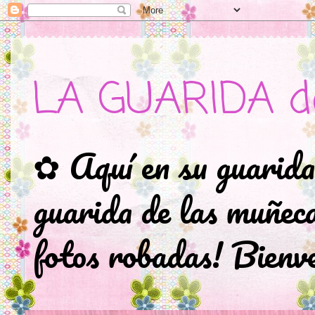
LA GUARIDA d
✿ Aquí en su guarida
guarida de las muñec
fotos robadas! Bienve