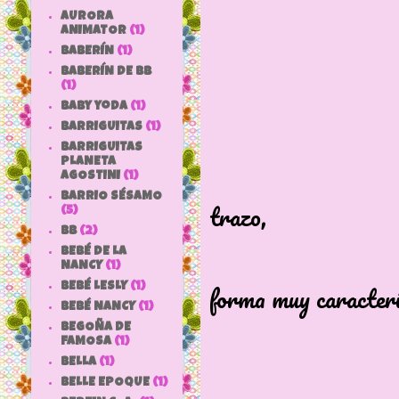
AURORA
ANIMATOR
(1)
BABERÍN
(1)
car
BABERÍN DE BB
(1)
baby yoda
(1)
Lleva ojos 
BARRIGUITAS
(1)
BARRIGUITAS
PLANETA
Pestañas de
AGOSTINI
(1)
BARRIO SÉSAMO
trazo,
(5)
bb
(2)
BEBÉ DE LA
la boca co
NANCY
(1)
forma muy caracterí
BEBÉ LESLY
(1)
BEBÉ NANCY
(1)
BEGOÑA DE
Cabeza algo
FAMOSA
(1)
BELLA
(1)
BELLE EPOQUE
(1)