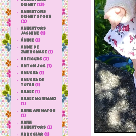
ANIMATORS
DISNEY
(13)
ANIMATORS
DISNEY STORE
(2)
ANIMATORS
JASMINE
(1)
ÁNIME
(1)
ANNE DE
ZWERGNASE
(1)
antiguas
(2)
ANTON JOS
(1)
ANUSKA
(1)
ANUSKA DE
TOYSE
(1)
ARALE
(1)
ARALE NORIMAKI
(1)
ARIEL ANIMATOR
(1)
ARIEL
ANIMATORS
(1)
arreglar
(1)