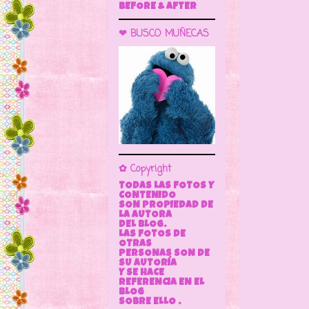
BEFORE & AFTER
❤ BUSCO MUÑECAS
✿ Copyright
TODAS LAS FOTOS Y
CONTENIDO
SON PROPIEDAD DE
LA AUTORA
DEL BLOG.
LAS FOTOS DE
OTRAS
PERSONAS SON DE
SU AUTORÍA
Y SE HACE
REFERENCIA EN EL
BLOG
SOBRE ELLO .