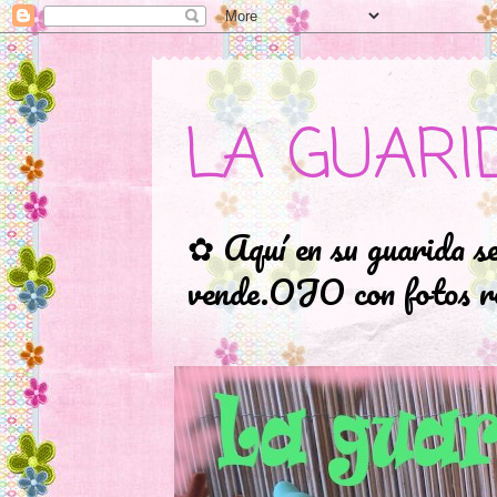
LA GUARI
✿ Aquí en su guarida s
vende.OJO con fotos ro