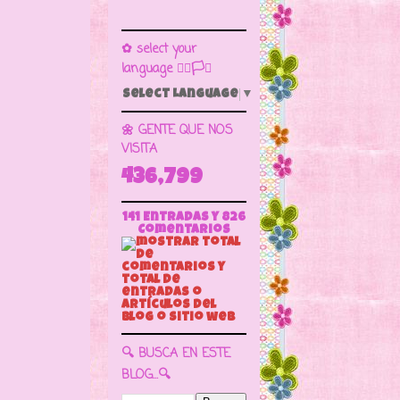
✿ select your
language 🏳️‍🌈🏳️🏁
Select Language
▼
🌼 GENTE QUE NOS
VISITA
436,799
141 Entradas y
826
Comentarios
🔍 BUSCA EN ESTE
BLOG...🔍