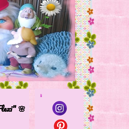
📱
xi" 🌸