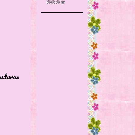
😢😢😢 🌸
turas