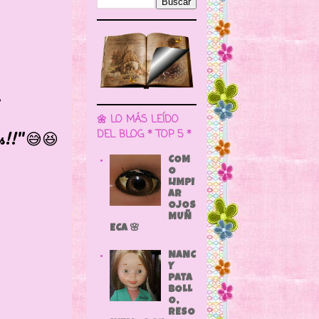
.
🌼 LO MÁS LEÍDO
!"😅😆
DEL BLOG * TOP 5 *
COM
O
LIMPI
AR
OJOS
MUÑ
ECA 🌸
NANC
Y
PATA
BOLL
O,
RESO