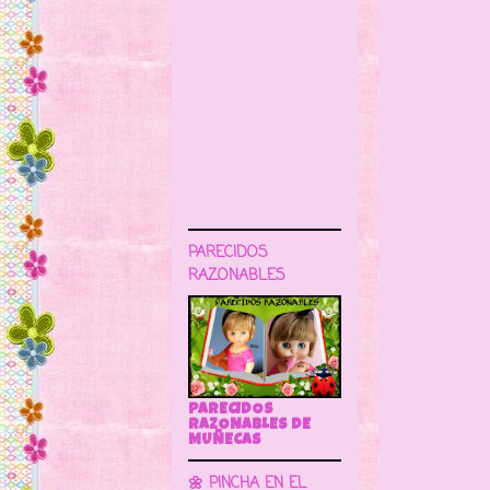
PARECIDOS
RAZONABLES
PARECIDOS
RAZONABLES DE
MUÑECAS
🌼 PINCHA EN EL