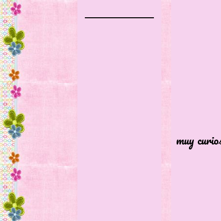
Sus pi
muy curio
Cosa 