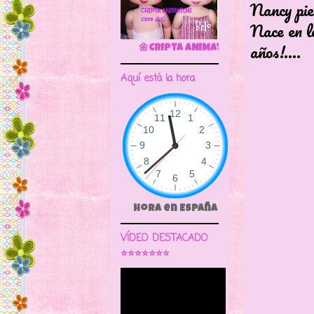
Nancy pie
Nace en l
años!....
🌼CRIPTA ANIMATOR CAVE DOLL
Aquí está la hora
Hora en España
VÍDEO DESTACADO
⭐⭐⭐⭐⭐⭐⭐