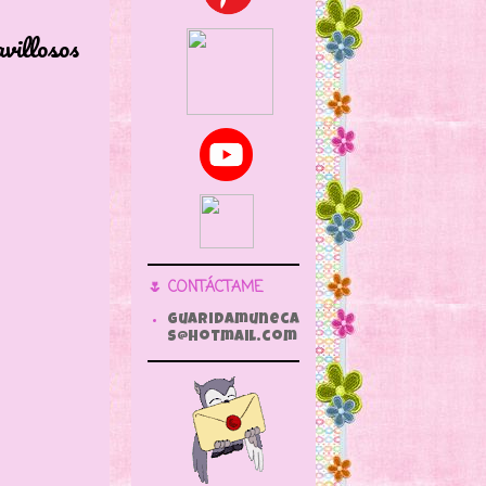
villosos
🌷 CONTÁCTAME
guaridamuneca
s@hotmail.com