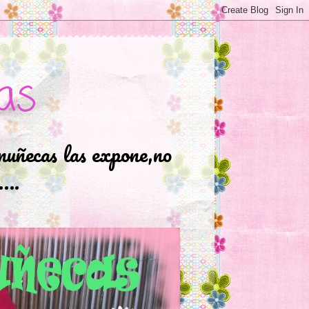
as
muñecas las expone,no
.….