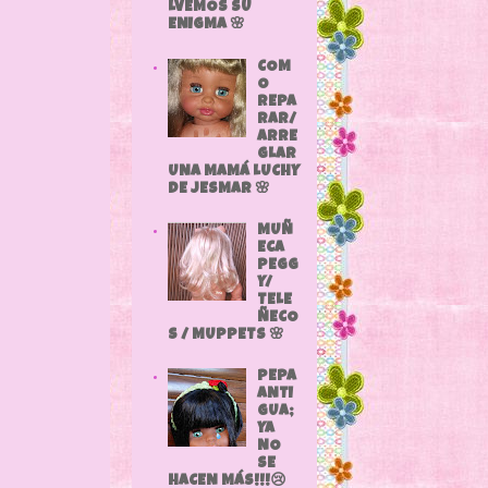
LVEMOS SU
ENIGMA 🌸
COM
O
REPA
RAR/
ARRE
GLAR
UNA MAMÁ LUCHY
DE JESMAR 🌸
MUÑ
ECA
PEGG
Y/
TELE
ÑECO
S / MUPPETS 🌸
PEPA
ANTI
GUA;
YA
NO
SE
HACEN MÁS!!!😢