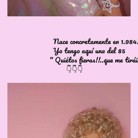
 concretamente en 1.984
engo aquí una del 85
étos fieras!!..que me tiráis!
👇👇