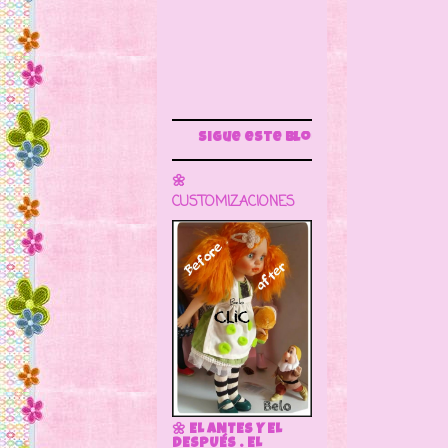
Nace
Sigue este blog para más información
Yo t
🌼
" Qui
CUSTOMIZACIONES

🌼 EL ANTES Y EL
DESPUÉS . EL