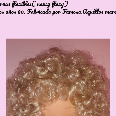
rnas flexibles( nancy flexy)
os años 80. Fabricada por Famosa.Aquéllos mara