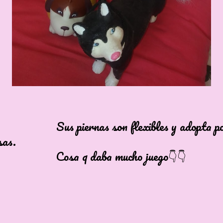
ernas son flexibles y adopta pos
sas.
q daba mucho juego👇👇