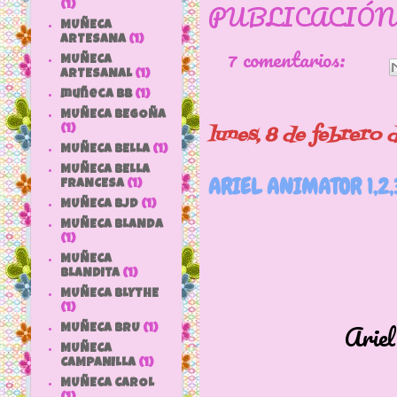
PUBLICACIÓN
(1)
MUÑECA
ARTESANA
(1)
7 comentarios:
MUÑECA
ARTESANAL
(1)
muñeca bb
(1)
MUÑECA BEGOÑA
lunes, 8 de febrero 
(1)
MUÑECA BELLA
(1)
MUÑECA BELLA
ARIEL ANIMATOR 1,2,3
FRANCESA
(1)
MUÑECA BJD
(1)
MUÑECA BLANDA
(1)
MUÑECA
BLANDITA
(1)
MUÑECA BLYTHE
(1)
Ariel animator
MUÑECA BRU
(1)
MUÑECA
CAMPANILLA
(1)
MUÑECA CAROL