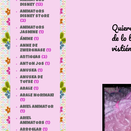
ANIMATORS
DISNEY
(13)
ANIMATORS
DISNEY STORE
(2)
Quiero dejar co
ANIMATORS
JASMINE
(1)
de lo bonita q
ÁNIME
(1)
vistiéndola 
ANNE DE
ZWERGNASE
(1)
antiguas
(2)
ANTON JOS
(1)
ANUSKA
(1)
ANUSKA DE
TOYSE
(1)
ARALE
(1)
ARALE NORIMAKI
(1)
ARIEL ANIMATOR
(1)
ARIEL
ANIMATORS
(1)
arreglar
(1)