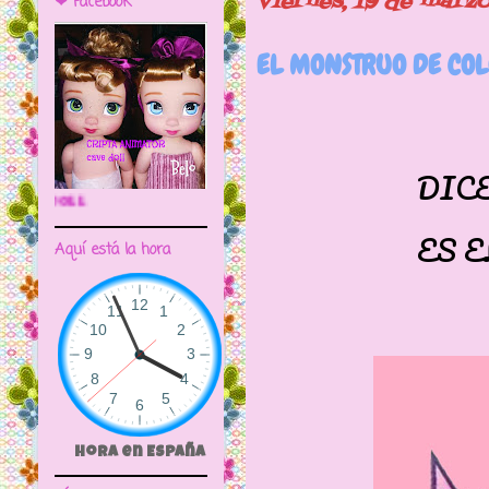
viernes, 19 de marz
❤ Facebook
EL MONSTRUO DE COLO
DICEN QU
🌼CRIPTA ANIMATOR CAVE DOLL
ES EL AIR
Aquí está la hora
Hora en España