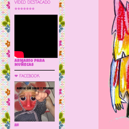
VÍDEO DESTACADO
⭐⭐⭐⭐⭐⭐⭐
ARMARIO PARA
MUÑECAS
❤ FACEBOOK
🌼 LA CUEVA DE LAS MUÑECAS