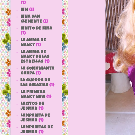
(1)
KIM
(1)
KINA SAN
CLEMENTE
(1)
KINITO DE KINA
(1)
LA AMIGA DE
NANCY
(1)
LA AMIGA DE
NANCY DE LAS
ESTRELLAS
(1)
LA COMUNIANTA
GUAPA
(1)
la guerra de
las galaxias
(1)
LA PRIMERA
NANCY NEW
(1)
LACITOS DE
JESMAR
(1)
LAMPARITA DE
JESMAR
(1)
LAMPARITAS DE
JESMAR
(1)