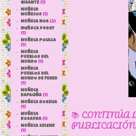
GIGANTE
(1)
MUÑECA
MUÑECOS
(1)
MUÑECA NOA
(2)
muñeca peggy
(1)
MUÑECA POLILLA
(1)
MUÑECA
PUEBLOS DEL
MUNDO
(1)
MUÑECA
PUEBLOS DEL
MUNDO DE FEBER
(1)
MUÑECA
RAPACIÑA
(1)
MUÑECA ROGELIA
(1)
📚 CONTINÚA 
MUÑECA
ROSAURA
(1)
PUBLICACIÓN
MUÑECA SELENE
(1)