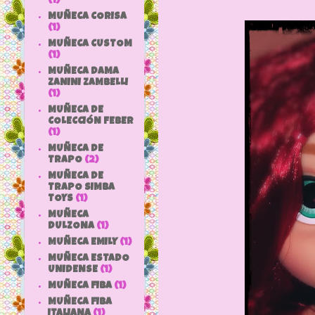
(1)
MUÑECA CORISA
(1)
MUÑECA CUSTOM
(1)
MUÑECA DAMA
ZANINI ZAMBELLI
(1)
MUÑECA DE
COLECCIÓN FEBER
(1)
MUÑECA DE
TRAPO
(2)
MUÑECA DE
TRAPO SIMBA
TOYS
(1)
MUÑECA
DULZONA
(1)
MUÑECA EMILY
(1)
MUÑECA ESTADO
UNIDENSE
(1)
MUÑECA FIBA
(1)
MUÑECA FIBA
ITALIANA
(1)