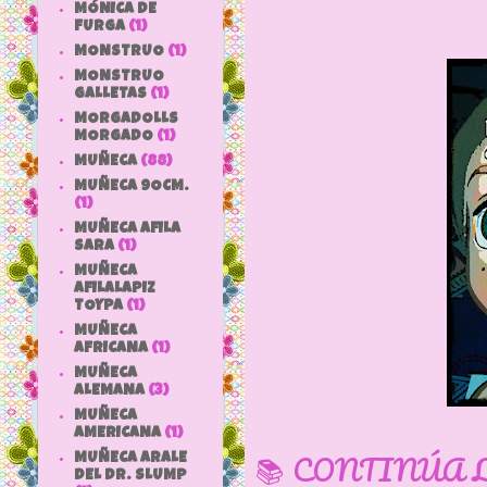
MÓNICA DE
FURGA
(1)
MONSTRUO
(1)
MONSTRUO
GALLETAS
(1)
MORGADOLLS
MORGADO
(1)
MUÑECA
(88)
MUÑECA 9OCM.
(1)
MUÑECA AFILA
SARA
(1)
MUÑECA
AFILALAPIZ
TOYPA
(1)
MUÑECA
AFRICANA
(1)
MUÑECA
ALEMANA
(3)
MUÑECA
AMERICANA
(1)
📚 CONTINÚA 
MUÑECA ARALE
DEL DR. SLUMP