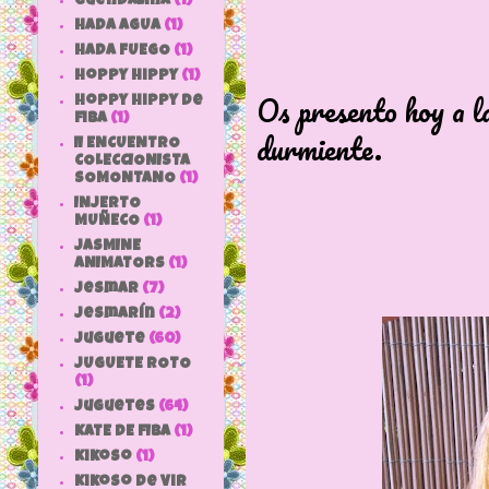
Guendalina
(1)
HADA AGUA
(1)
HADA FUEGO
(1)
hoppy hippy
(1)
Os presento hoy a l
hoppy hippy de
fiba
(1)
durmiente.
II ENCUENTRO
COLECCIONISTA
SOMONTANO
(1)
INJERTO
MUÑECO
(1)
JASMINE
ANIMATORS
(1)
jesmar
(7)
jesmarín
(2)
juguete
(60)
JUGUETE ROTO
(1)
Juguetes
(64)
KATE DE FIBA
(1)
Kikoso
(1)
Kikoso de Vir