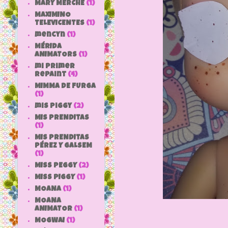
MARY MERCHE
(1)
MAXIMINO
TELEVICENTES
(1)
mencyn
(1)
MÉRIDA
ANIMATORS
(1)
mi primer
repaint
(4)
MIMMA DE FURGA
(1)
mis piggy
(2)
MIS PRENDITAS
(1)
MIS PRENDITAS
PÉREZ Y GALSEM
(1)
MISS PEGGY
(2)
MISS PIGGY
(1)
MOANA
(1)
MOANA
ANIMATOR
(1)
MOGWAI
(1)