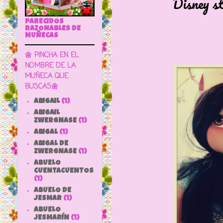
Disney sto
PARECIDOS
RAZONABLES DE
MUÑECAS
🌼 PINCHA EN EL
NOMBRE DE LA
MUÑECA QUE
BUSCAS🌼
ABIGAIL
(1)
ABIGAIL
ZWERGNASE
(1)
ABIGAL
(1)
ABIGAL DE
ZWERGNASE
(1)
ABUELO
CUENTACUENTOS
(1)
ABUELO DE
JESMAR
(1)
ABUELO
JESMARÍN
(1)