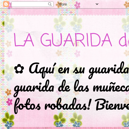
LA GUARIDA d
✿ Aquí en su guarida
guarida de las muñec
fotos robadas! Bienve