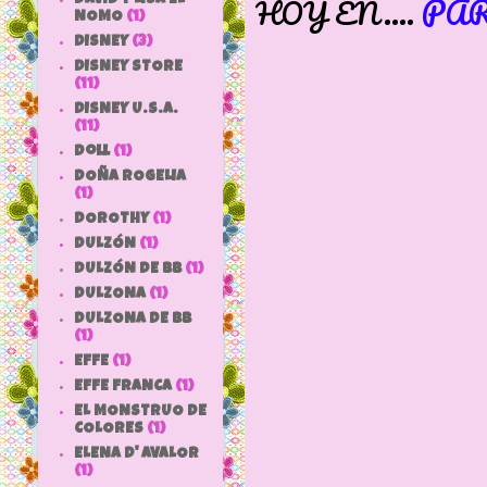
PAR
HOY EN....
NOMO
(1)
DISNEY
(3)
DISNEY STORE
(11)
DISNEY U.S.A.
(11)
doll
(1)
DOÑA ROGELIA
(1)
DOROTHY
(1)
DULZÓN
(1)
DULZÓN DE BB
(1)
DULZONA
(1)
DULZONA DE BB
(1)
EFFE
(1)
EFFE FRANCA
(1)
EL MONSTRUO DE
COLORES
(1)
ELENA D' AVALOR
(1)