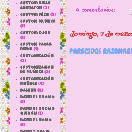
custom bella
4 comentarios:
animator
(2)
custom fácil
(3)
CUSTOM MUÑECA
(1)
domingo, 7 de marz
custom ojos
(1)
CUSTOM PAOLA
PARECIDOS RAZONABL
REINA
(1)
CUSTOMIZACIÓN
(2)
CUSTOMIZACIÓN
DE MUÑECA
(2)
CUSTOMIZACIÓN
MUÑECA
(4)
DAMINA
(2)
DAVID EL GNOMO
(1)
DAVID EL GNOMO
QUIRÓN
(1)
DAVID EL NOMO
(1)
DAVID Y LISA EL