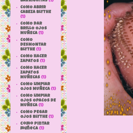
BARRIGUITAS
(1)
COMO ABRIR
CABEZA BLYTHE
(1)
COMO DAR
BRILLO OJOS
MUÑECA
(1)
COMO
DESMONTAR
BLYTHE
(1)
COMO HACER
ZAPATOS
(1)
COMO HACER
ZAPATOS
MUÑECAS
(1)
COMO LIMPIAR
OJOS MUÑECA
(1)
COMO LIMPIAR
OJOS OPACOS DE
MUÑECA
(1)
COMO PEGAR
OJOS BLYTHE
(1)
como pintar
muñeca
(1)