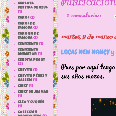
PUBLICACIÓN
CARLOTA
VESTIDA DE AZUL
2 comentarios:
(1)
CAROL
(1)
CAROL DE
FAMOSA
(1)
CAROLIN DE
martes, 9 de marzo 
FAMOSA
(1)
CENICIENTA
(1)
LUCAS NEW NANCY y 
CENICIENTA
ANIMATOR
(1)
CERDITA PEGGY
Pues por aquí tengo 
(2)
CHEVITA
(1)
sus años mozos.
CHEVITA PÉREZ Y
GALSEM
(1)
CHIKY
(1)
CHIKY DE JESMAR
(1)
CLEO Y CUQUÍN
(1)
COLECCIÓN