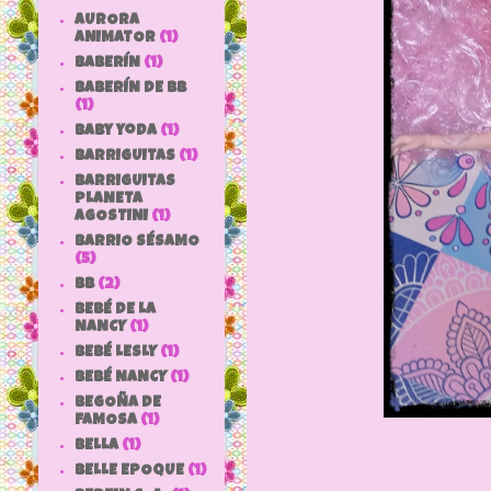
AURORA
ANIMATOR
(1)
BABERÍN
(1)
BABERÍN DE BB
(1)
baby yoda
(1)
BARRIGUITAS
(1)
BARRIGUITAS
PLANETA
AGOSTINI
(1)
BARRIO SÉSAMO
(5)
bb
(2)
BEBÉ DE LA
NANCY
(1)
BEBÉ LESLY
(1)
BEBÉ NANCY
(1)
BEGOÑA DE
FAMOSA
(1)
BELLA
(1)
BELLE EPOQUE
(1)