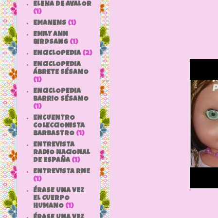
ELENA DE AVALOR
(1)
EMANENS
(1)
EMILY ANN
BIRDSANG
(1)
ENCICLOPEDIA
(2)
ENCICLOPEDIA
ÁBRETE SÉSAMO
(1)
ENCICLOPEDIA
BARRIO SÉSAMO
(1)
ENCUENTRO
COLECCIONISTA
BARBASTRO
(1)
ENTREVISTA
RADIO NACIONAL
DE ESPAÑA
(1)
ENTREVISTA RNE
(1)
ÉRASE UNA VEZ
EL CUERPO
HUMANO
(1)
ÉRASE UNA VEZ