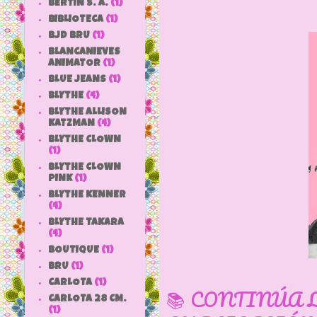
BERTIN S. A.
(1)
BIBLIOTECA
(1)
BJD BRU
(1)
BLANCANIEVES
ANIMATOR
(1)
BLUE JEANS
(1)
BLYTHE
(4)
BLYTHE ALLISON
KATZMAN
(4)
BLYTHE CLOWN
(1)
BLYTHE CLOWN
PINK
(1)
BLYTHE KENNER
(4)
BLYTHE TAKARA
(4)
BOUTIQUE
(1)
BRU
(1)
CARLOTA
(1)
📚 CONTINÚA 
CARLOTA 28 CM.
(1)