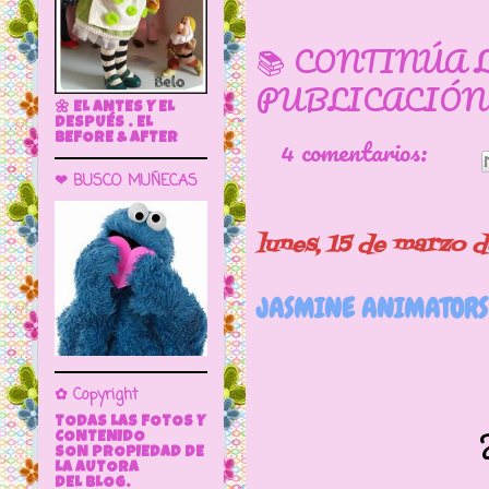
📚 CONTINÚA 
PUBLICACIÓN
🌼 EL ANTES Y EL
DESPUÉS . EL
4 comentarios:
BEFORE & AFTER
❤ BUSCO MUÑECAS
lunes, 15 de marzo 
JASMINE ANIMATORS
✿ Copyright
TODAS LAS FOTOS Y
Jasmine lle
CONTENIDO
SON PROPIEDAD DE
LA AUTORA
DEL BLOG.