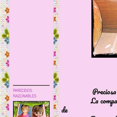
Preciosa animat
PARECIDOS
RAZONABLES
La comparo ya co
de