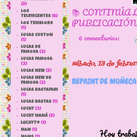
(3)
📚 CONTINÚA 
LOS
TELEVICENTES
(6)
PUBLICACIÓN
LOS TEMBLORS
(1)
6 comentarios:
LUCAS CUSTOM
(1)
LUCAS DE
FAMOSA
(2)
LUCAS FAMOSA
sábado, 13 de febre
(2)
LUCAS NEW
(3)
LUCAS NEW DE
REPAINT DE MUÑECA
FAMOSA
(2)
LUCAS RASTAFARI
(1)
LUCAS RASTAS
(1)
LUCHY
(2)
LUCHY MAMÁ
(3)
luchyto
(1)
Hoy trabajamos 
M&M
(1)
M&MS
(1)