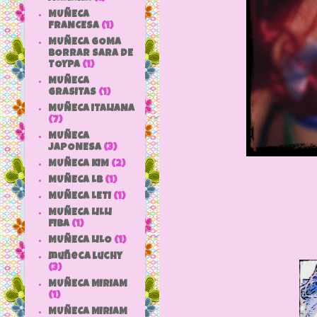
MUÑECA
FRANCESA
(1)
MUÑECA GOMA
BORRAR SARA DE
TOYPA
(1)
MUÑECA
GRASITAS
(1)
MUÑECA ITALIANA
(7)
MUÑECA
JAPONESA
(3)
MUÑECA KIM
(2)
MUÑECA LB
(1)
MUÑECA LETI
(1)
MUÑECA LILLI
FIBA
(1)
MUÑECA LILO
(1)
muñeca luchy
(3)
MUÑECA MIRIAM
(1)
MUÑECA MIRIAM