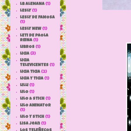
LB ALEMANA
(1)
LESLY
(1)
LESLY DE FAMOSA
(1)
LESLY NEW
(1)
LETI DE PAOLA
REINA
(1)
LIBROS
(1)
LICIA
(3)
LICIA
TELEVICENTES
(1)
LICIA TICIA
(2)
LICIA Y TICIA
(1)
LILLI
(1)
LILO
(1)
LILO & STICH
(1)
LILO ANIMATOR
(1)
LILO Y STICH
(1)
lisa jean
(1)
LOS TELEÑECOS