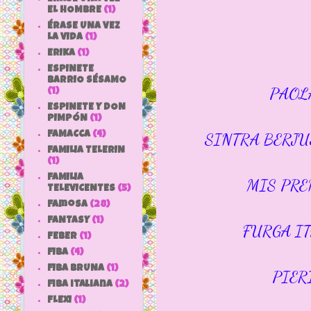
EL HOMBRE
(1)
ÉRASE UNA VEZ
LA VIDA
(1)
ERIKA
(1)
ESPINETE
BARRIO SÉSAMO
PAOL
(1)
ESPINETE Y DON
PIMPÓN
(1)
SINTRA BERJU
FAMACCA
(4)
FAMILIA TELERIN
(1)
FAMILIA
MIS PRE
TELEVICENTES
(5)
Famosa
(28)
FANTASY
(1)
FURGA I
FEBER
(1)
FIBA
(4)
FIBA BRUNA
(1)
PIER
fiba italiana
(2)
FLEXI
(1)