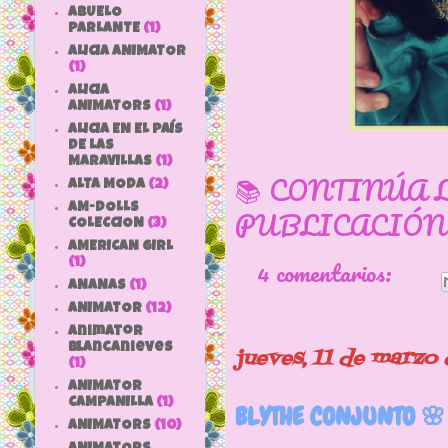
ABUELO
PARLANTE
(1)
ALICIA ANIMATOR
(1)
ALICIA
ANIMATORS
(1)
ALICIA EN EL PAÍS
DE LAS
MARAVILLAS
(1)
📚 CONTINÚA 
ALTA MODA
(2)
AM-DOLLS
PUBLICACIÓN
COLECCION
(3)
AMERICAN GIRL
4 comentarios:
(1)
ANANAS
(1)
ANIMATOR
(12)
animator
blancanieves
jueves, 11 de marzo
(1)
ANIMATOR
CAMPANILLA
(1)
BLYTHE CONJUNTO 🌸
ANIMATORS
(10)