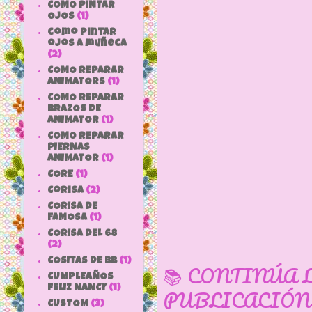
COMO PINTAR
OJOS
(1)
como pintar
ojos a muñeca
(2)
COMO REPARAR
ANIMATORS
(1)
COMO REPARAR
BRAZOS DE
ANIMATOR
(1)
COMO REPARAR
PIERNAS
ANIMATOR
(1)
CORE
(1)
Corisa
(2)
CORISA DE
FAMOSA
(1)
CORISA DEL 68
(2)
COSITAS DE bb
(1)
📚 CONTINÚA 
CUMPLEAÑOS
FELIZ NANCY
(1)
PUBLICACIÓN
CUSTOM
(3)