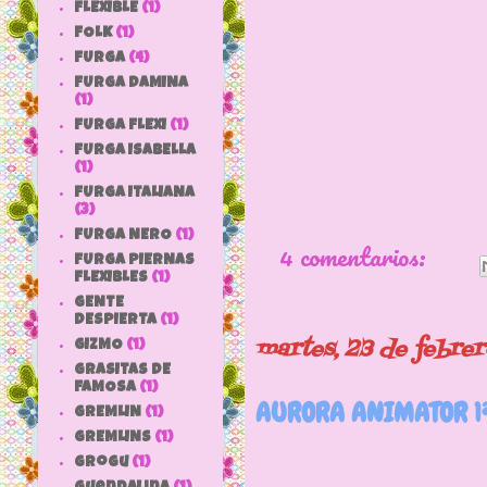
FLEXIBLE
(1)
FOLK
(1)
FURGA
(4)
FURGA DAMINA
(1)
FURGA FLEXI
(1)
FURGA ISABELLA
(1)
FURGA ITALIANA
(3)
FURGA NERO
(1)
4 comentarios:
FURGA PIERNAS
FLEXIBLES
(1)
GENTE
DESPIERTA
(1)
martes, 23 de febre
GIZMO
(1)
GRASITAS DE
FAMOSA
(1)
AURORA ANIMATOR 1ª,
GREMLIN
(1)
GREMLINS
(1)
grogu
(1)