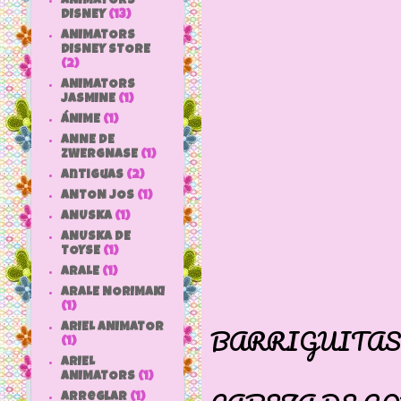
ANIMATORS
DISNEY
(13)
ANIMATORS
DISNEY STORE
(2)
ANIMATORS
JASMINE
(1)
ÁNIME
(1)
ANNE DE
ZWERGNASE
(1)
antiguas
(2)
ANTON JOS
(1)
ANUSKA
(1)
ANUSKA DE
TOYSE
(1)
ARALE
(1)
ARALE NORIMAKI
ES T
(1)
ARIEL ANIMATOR
BARRIGUITAS
(1)
CUERPO
ARIEL
ANIMATORS
(1)
arreglar
(1)