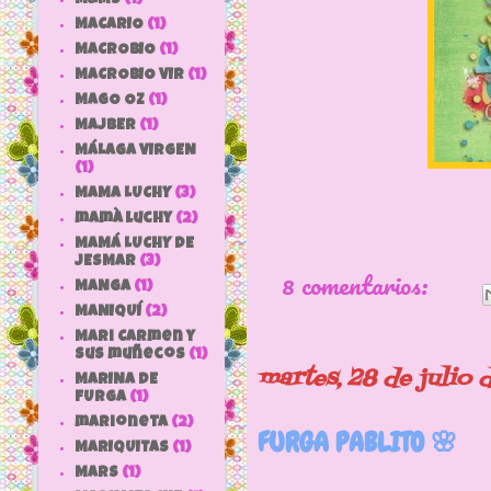
MACARIO
(1)
MACROBIO
(1)
MACROBIO VIR
(1)
MAGO OZ
(1)
MAJBER
(1)
MÁLAGA VIRGEN
(1)
MAMA LUCHY
(3)
mamà luchy
(2)
MAMÁ LUCHY DE
JESMAR
(3)
8 comentarios:
MANGA
(1)
MANIQUÍ
(2)
Mari Carmen y
sus muñecos
(1)
martes, 28 de julio
MARINA DE
FURGA
(1)
marioneta
(2)
FURGA PABLITO 🌸
MARIQUITAS
(1)
MARS
(1)