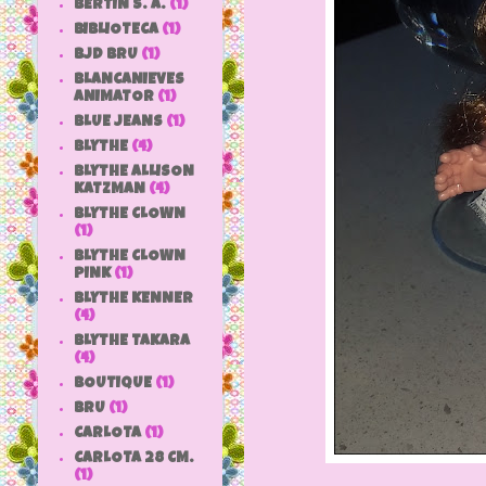
BERTIN S. A.
(1)
BIBLIOTECA
(1)
BJD BRU
(1)
BLANCANIEVES
ANIMATOR
(1)
BLUE JEANS
(1)
BLYTHE
(4)
BLYTHE ALLISON
KATZMAN
(4)
BLYTHE CLOWN
(1)
BLYTHE CLOWN
PINK
(1)
BLYTHE KENNER
(4)
BLYTHE TAKARA
(4)
BOUTIQUE
(1)
BRU
(1)
CARLOTA
(1)
CARLOTA 28 CM.
(1)