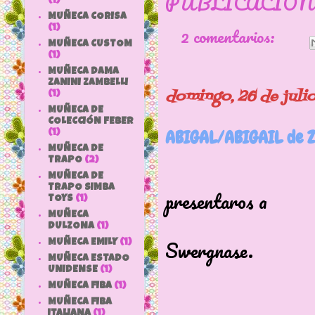
PUBLICACIÓN
(1)
MUÑECA CORISA
2 comentarios:
(1)
MUÑECA CUSTOM
(1)
MUÑECA DAMA
ZANINI ZAMBELLI
domingo, 26 de juli
(1)
MUÑECA DE
COLECCIÓN FEBER
ABIGAL/ABIGAIL de 
(1)
MUÑECA DE
TRAPO
(2)
Hoy teng
MUÑECA DE
TRAPO SIMBA
presentaros a
TOYS
(1)
MUÑECA
una muñe
DULZONA
(1)
Swergnase.
MUÑECA EMILY
(1)
MUÑECA ESTADO
Muñeca re
UNIDENSE
(1)
MUÑECA FIBA
(1)
Colección
MUÑECA FIBA
ITALIANA
(1)