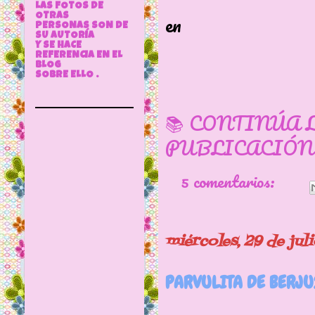
Sale a la ve
LAS FOTOS DE
en
OTRAS
PERSONAS SON DE
SU AUTORÍA
Enero, sobre
Y SE HACE
REFERENCIA EN EL
BLOG
SOBRE ELLO .
📚 CONTINÚA 
PUBLICACIÓN
5 comentarios:
miércoles, 29 de jul
PARVULITA DE BERJU