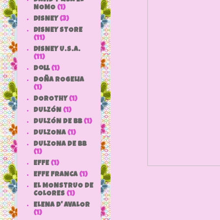
NOMO
(1)
DISNEY
(3)
DISNEY STORE
(11)
DISNEY U.S.A.
(11)
doll
(1)
DOÑA ROGELIA
(1)
DOROTHY
(1)
DULZÓN
(1)
DULZÓN DE BB
(1)
DULZONA
(1)
DULZONA DE BB
(1)
EFFE
(1)
EFFE FRANCA
(1)
EL MONSTRUO DE
COLORES
(1)
ELENA D' AVALOR
(1)