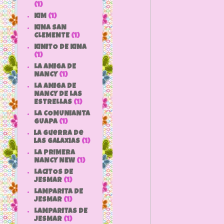
(1)
KIM
(1)
KINA SAN
CLEMENTE
(1)
KINITO DE KINA
(1)
LA AMIGA DE
NANCY
(1)
LA AMIGA DE
NANCY DE LAS
ESTRELLAS
(1)
LA COMUNIANTA
GUAPA
(1)
la guerra de
las galaxias
(1)
LA PRIMERA
NANCY NEW
(1)
LACITOS DE
JESMAR
(1)
LAMPARITA DE
JESMAR
(1)
LAMPARITAS DE
JESMAR
(1)