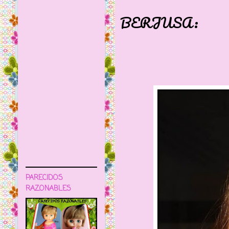
MUÑECA
BERJUSA:
PARECIDOS
RAZONABLES