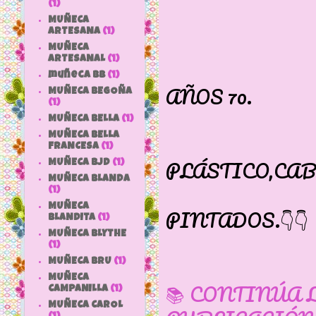
(1)
MUÑECA
ARTESANA
(1)
MUÑECA
ARTESANAL
(1)
FURGA I
muñeca bb
(1)
AÑOS 70.
MUÑECA BEGOÑA
(1)
SE LLA
MUÑECA BELLA
(1)
MUÑECA BELLA
CUER
FRANCESA
(1)
PLÁSTICO,CA
MUÑECA BJD
(1)
MUÑECA BLANDA
OJOS D
(1)
MUÑECA
PINTADOS.👇👇
BLANDITA
(1)
MUÑECA BLYTHE
(1)
MUÑECA BRU
(1)
MUÑECA
📚 CONTINÚA 
CAMPANILLA
(1)
MUÑECA CAROL