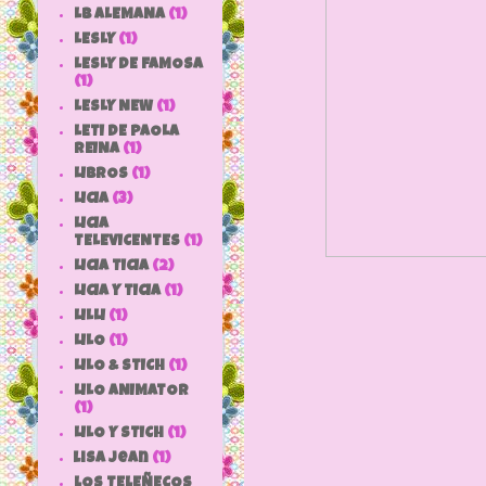
LB ALEMANA
(1)
LESLY
(1)
LESLY DE FAMOSA
(1)
LESLY NEW
(1)
LETI DE PAOLA
REINA
(1)
LIBROS
(1)
LICIA
(3)
LICIA
TELEVICENTES
(1)
LICIA TICIA
(2)
LICIA Y TICIA
(1)
LILLI
(1)
LILO
(1)
LILO & STICH
(1)
LILO ANIMATOR
(1)
LILO Y STICH
(1)
lisa jean
(1)
LOS TELEÑECOS