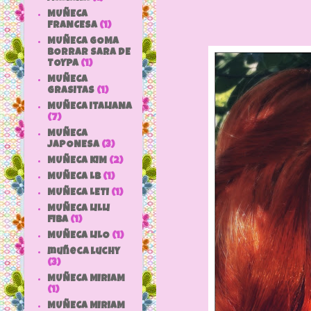
MUÑECA
FRANCESA
(1)
MUÑECA GOMA
BORRAR SARA DE
TOYPA
(1)
MUÑECA
GRASITAS
(1)
MUÑECA ITALIANA
(7)
MUÑECA
JAPONESA
(3)
MUÑECA KIM
(2)
MUÑECA LB
(1)
MUÑECA LETI
(1)
MUÑECA LILLI
FIBA
(1)
MUÑECA LILO
(1)
muñeca luchy
(3)
MUÑECA MIRIAM
(1)
MUÑECA MIRIAM