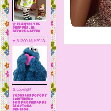
🌼 EL ANTES Y EL
DESPUÉS . EL
BEFORE & AFTER
❤ BUSCO MUÑECAS
✿ Copyright
TODAS LAS FOTOS Y
CONTENIDO
SON PROPIEDAD DE
LA AUTORA
DEL BLOG.