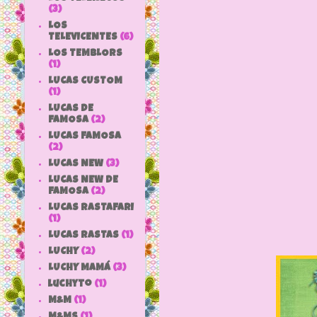
(3)
LOS
TELEVICENTES
(6)
LOS TEMBLORS
(1)
LUCAS CUSTOM
(1)
LUCAS DE
FAMOSA
(2)
LUCAS FAMOSA
(2)
LUCAS NEW
(3)
LUCAS NEW DE
FAMOSA
(2)
LUCAS RASTAFARI
(1)
LUCAS RASTAS
(1)
LUCHY
(2)
LUCHY MAMÁ
(3)
luchyto
(1)
M&M
(1)
M&MS
(1)