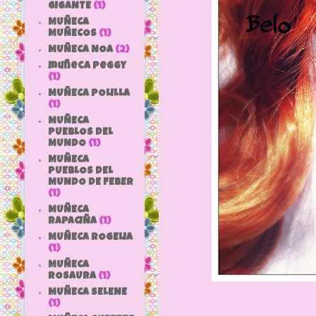
GIGANTE
(1)
MUÑECA
MUÑECOS
(1)
MUÑECA NOA
(2)
muñeca peggy
(1)
MUÑECA POLILLA
(1)
MUÑECA
PUEBLOS DEL
MUNDO
(1)
MUÑECA
PUEBLOS DEL
MUNDO DE FEBER
(1)
MUÑECA
RAPACIÑA
(1)
MUÑECA ROGELIA
(1)
MUÑECA
ROSAURA
(1)
MUÑECA SELENE
(1)