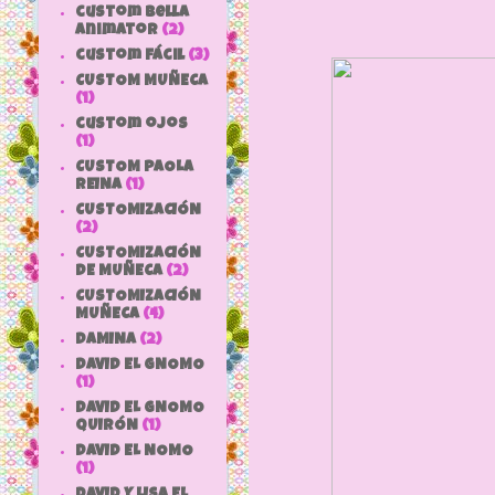
custom bella
animator
(2)
custom fácil
(3)
CUSTOM MUÑECA
(1)
custom ojos
(1)
CUSTOM PAOLA
REINA
(1)
CUSTOMIZACIÓN
(2)
CUSTOMIZACIÓN
DE MUÑECA
(2)
CUSTOMIZACIÓN
MUÑECA
(4)
DAMINA
(2)
DAVID EL GNOMO
(1)
DAVID EL GNOMO
QUIRÓN
(1)
DAVID EL NOMO
(1)
DAVID Y LISA EL