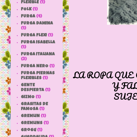
FLEXIBLE
(1)
FOLK
(1)
FURGA
(4)
FURGA DAMINA
(1)
FURGA FLEXI
(1)
FURGA ISABELLA
(1)
FURGA ITALIANA
(3)
FURGA NERO
(1)
LA ROPA QUE
FURGA PIERNAS
FLEXIBLES
(1)
Y FA
GENTE
DESPIERTA
(1)
SUJE
GIZMO
(1)
GRASITAS DE
FAMOSA
(1)
GREMLIN
(1)
GREMLINS
(1)
grogu
(1)