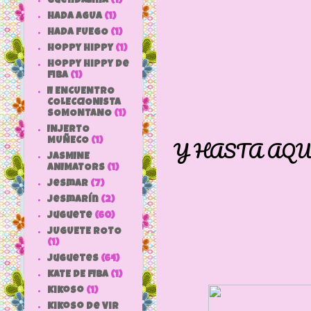
Guendalina
(1)
HADA AGUA
(1)
HADA FUEGO
(1)
hoppy hippy
(1)
hoppy hippy de
fiba
(1)
II ENCUENTRO
COLECCIONISTA
SOMONTANO
(1)
INJERTO
Y HASTA AQU
MUÑECO
(1)
JASMINE
ANIMATORS
(1)
jesmar
(7)
jesmarín
(2)
juguete
(60)
JUGUETE ROTO
(1)
Juguetes
(64)
KATE DE FIBA
(1)
Kikoso
(1)
Kikoso de Vir