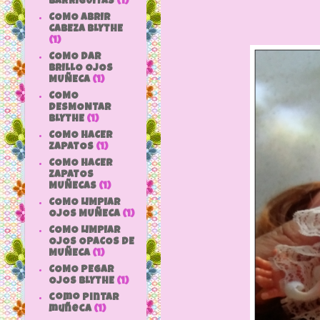
BARRIGUITAS
(1)
COMO ABRIR
CABEZA BLYTHE
(1)
COMO DAR
BRILLO OJOS
MUÑECA
(1)
COMO
DESMONTAR
BLYTHE
(1)
COMO HACER
ZAPATOS
(1)
COMO HACER
ZAPATOS
MUÑECAS
(1)
COMO LIMPIAR
OJOS MUÑECA
(1)
COMO LIMPIAR
OJOS OPACOS DE
MUÑECA
(1)
COMO PEGAR
OJOS BLYTHE
(1)
como pintar
muñeca
(1)