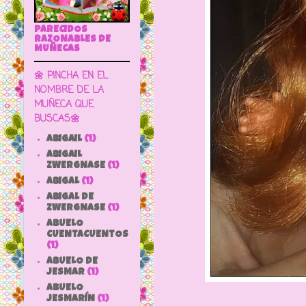
PARECIDOS
RAZONABLES DE
MUÑECAS
🌼 PINCHA EN EL
NOMBRE DE LA
MUÑECA QUE
BUSCAS🌼
ABIGAIL
(1)
ABIGAIL
ZWERGNASE
(1)
ABIGAL
(1)
ABIGAL DE
ZWERGNASE
(1)
ABUELO
CUENTACUENTOS
(1)
ABUELO DE
JESMAR
(1)
ABUELO
JESMARÍN
(1)