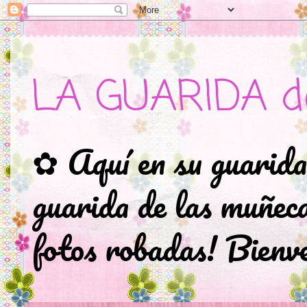
LA GUARIDA d
✿ Aquí en su guarida
guarida de las muñec
fotos robadas! Bienve