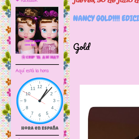
jueves, 30 de julio 
❤ Facebook
NANCY GOLD!!!! EDIC
En esta oca
Gold
Edición lim
 ANIMATOR CAVE DOLL
Corte I
Aquí está la hora
Hora en España