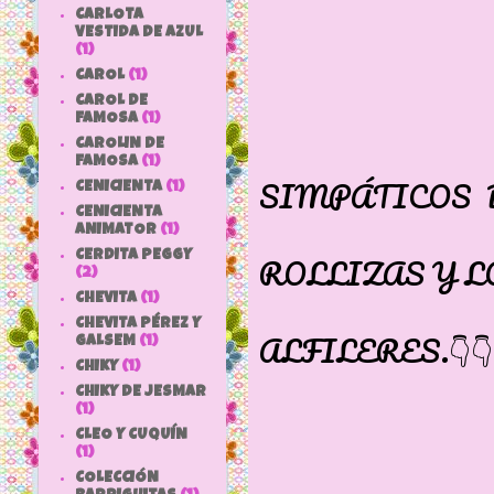
CARLOTA
VESTIDA DE AZUL
(1)
CAROL
(1)
CAROL DE
FAMOSA
(1)
MUES
CAROLIN DE
FAMOSA
(1)
SIMPÁTICOS 
CENICIENTA
(1)
CENICIENTA
SUS PI
ANIMATOR
(1)
CERDITA PEGGY
ROLLIZAS Y L
(2)
VAN CL
CHEVITA
(1)
CHEVITA PÉREZ Y
ALFILERES.👇👇
GALSEM
(1)
CHIKY
(1)
CHIKY DE JESMAR
(1)
CLEO Y CUQUÍN
(1)
COLECCIÓN