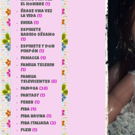
EL HOMBRE
(1)
ÉRASE UNA VEZ
LA VIDA
(1)
ERIKA
(1)
ESPINETE
BARRIO SÉSAMO
(1)
ESPINETE Y DON
PIMPÓN
(1)
FAMACCA
(4)
FAMILIA TELERIN
(1)
FAMILIA
TELEVICENTES
(5)
Famosa
(28)
FANTASY
(1)
FEBER
(1)
FIBA
(4)
FIBA BRUNA
(1)
fiba italiana
(2)
FLEXI
(1)