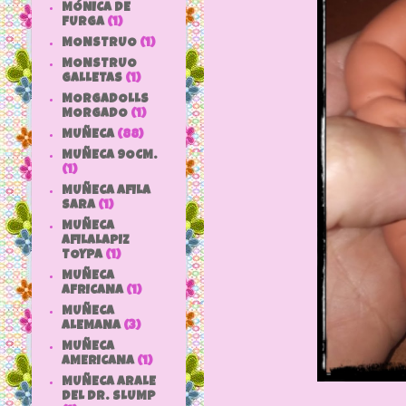
MÓNICA DE
FURGA
(1)
MONSTRUO
(1)
MONSTRUO
GALLETAS
(1)
MORGADOLLS
MORGADO
(1)
MUÑECA
(88)
MUÑECA 9OCM.
(1)
MUÑECA AFILA
SARA
(1)
MUÑECA
AFILALAPIZ
TOYPA
(1)
MUÑECA
AFRICANA
(1)
MUÑECA
ALEMANA
(3)
MUÑECA
AMERICANA
(1)
MUÑECA ARALE
DEL DR. SLUMP